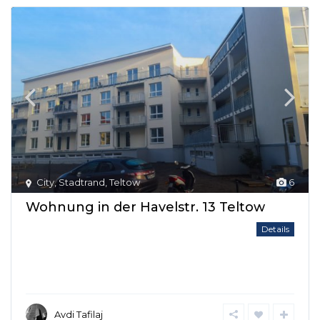
City
,
Stadtrand
,
Teltow
6
Wohnung in der Havelstr. 13 Teltow
Details
Avdi Tafilaj