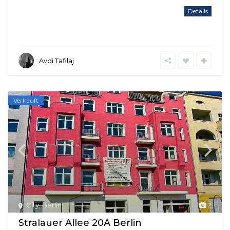
Details
Avdi Tafilaj
Verkauft
City
,
Berlin
2
Stralauer Allee 20A Berlin