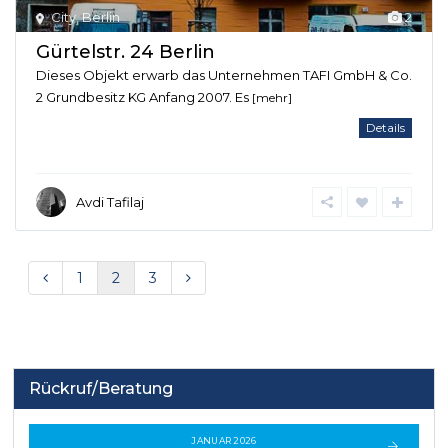
City
,
Berlin
2
Gürtelstr. 24 Berlin
Dieses Objekt erwarb das Unternehmen TAFI GmbH & Co.
2 Grundbesitz KG Anfang 2007. Es
[mehr]
Details
Avdi Tafilaj
1
2
3
Rückruf/Beratung
JANUAR 2026