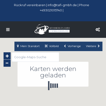
Rückruf vereinbaren
|
info@tafi-gmbh.de
| Phone
+493021015740 |
Mein Standort
Vollbild
Vorherige
Weitere
Karten werden
geladen