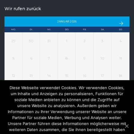
Wir rufen zurück
JANUAR 2026
MO.
DI.
MI.
DO.
FR.
SA.
SO.
29
30
31
1
2
3
4
5
6
7
8
9
10
11
12
13
14
15
16
17
18
Diese Webseite verwendet Cookies. Wir verwenden Cookies,
19
20
21
22
23
24
25
um Inhalte und Anzeigen zu personalisieren, Funktionen für
soziale Medien anbieten zu können und die Zugriffe auf
unsere Website zu analysieren. Außerdem geben wir
26
27
28
29
30
31
1
Informationen zu Ihrer Verwendung unserer Website an unsere
Partner für soziale Medien, Werbung und Analysen weiter.
Unsere Partner führen diese Informationen möglicherweise mit
weiteren Daten zusammen, die Sie ihnen bereitgestellt haben