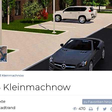
-3 Kleinmachnow
3 Kleinmachnow
kte
zu Favoriten hin
tadtrand
470