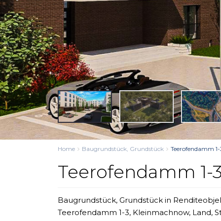
Home
Baugrundstück
,
Grundstück
Teerofendamm 1
Teerofendamm 1-
Baugrundstück
,
Grundstück
in
Renditeobje
Teerofendamm 1-3,
Kleinmachnow
,
Land
,
S