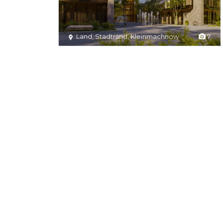
Land
,
Stadtrand
,
Kleinmachnow
7