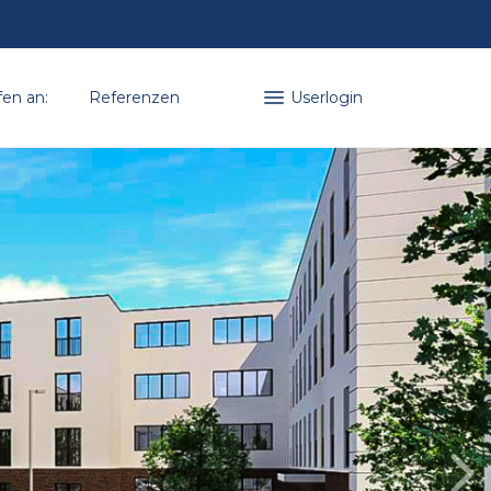
fen an:
Referenzen
Userlogin