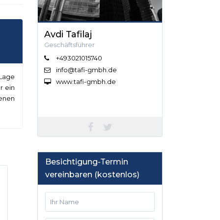
Avdi Tafilaj
Geschäftsführer
+493021015740
info@tafi-gmbh.de
 Lage
www.tafi-gmbh.de
r ein
genen
Besichtigung-Termin
vereinbaren (kostenlos)