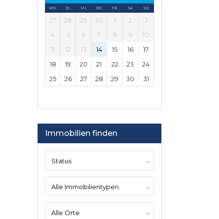
MO.
DI.
MI.
DO.
FR.
SA.
SO.
27
28
29
30
1
2
3
4
5
6
7
8
9
10
11
12
13
14
15
16
17
18
19
20
21
22
23
24
25
26
27
28
29
30
31
Immobilien finden
Status
Alle Immobilientypen
Alle Orte