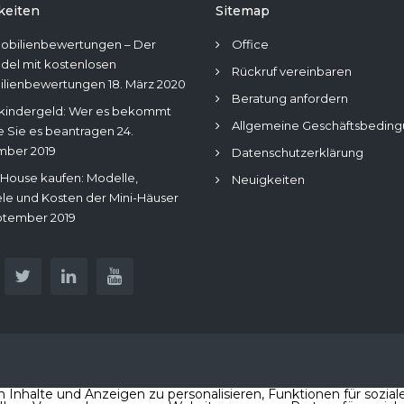
keiten
Sitemap
obilienbewertungen – Der
Office
del mit kostenlosen
Rückruf vereinbaren
ilienbewertungen
18. März 2020
Beratung anfordern
kindergeld: Wer es bekommt
Allgemeine Geschäftsbedin
e Sie es beantragen
24.
mber 2019
Datenschutzerklärung
 House kaufen: Modelle,
Neuigkeiten
ele und Kosten der Mini-Häuser
ptember 2019
nhalte und Anzeigen zu personalisieren, Funktionen für sozial