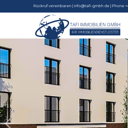
Rückruf vereinbaren
|
info@tafi-gmbh.de
| Phone +