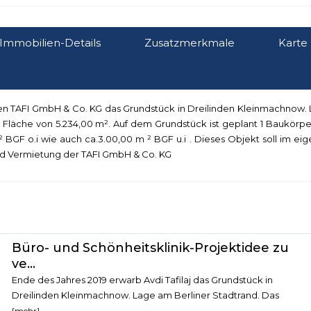
Immobilien-Details
Zusatzmerkmale
Karte
n TAFI GmbH & Co. KG das Grundstück in Dreilinden Kleinmachnow.
 Fläche von 5.234,00 m². Auf dem Grundstück ist geplant 1 Baukörpe
GF o.i wie auch ca.3.00,00 m ² BGF u.i . Dieses Objekt soll im ei
nd Vermietung der TAFI GmbH & Co. KG
Büro- und Schönheitsklinik-Projektidee zu
ve...
Ende des Jahres 2019 erwarb Avdi Tafilaj das Grundstück in
Dreilinden Kleinmachnow. Lage am Berliner Stadtrand. Das
[mehr]