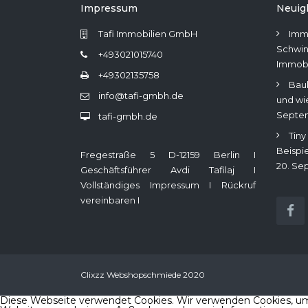
Impressum
Neuig
Tafi Immobilien GmbH
Imm
Schwin
+493021015740
Immob
+49302135758
Bau
info@tafi-gmbh.de
und wi
Septe
tafi-gmbh.de
Tiny
Beispi
Fregestraße 5 D-12159 Berlin I
20. Se
Geschäftsführer Avdi Tafilaj I
Vollständiges Impressum
I
Rückruf
vereinbaren
I
Clixzz Webshopschmiede 2020
Diese Webseite verwendet Cookies. Wir verwenden Cookies, um I