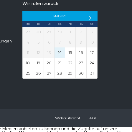
Wir rufen zurück
MAI 2026
MO.
DI.
MI.
DO.
FR.
SA.
SO.
27
28
29
30
1
2
3
gungen
4
5
6
7
8
9
10
11
12
13
14
15
16
17
18
19
20
21
22
23
24
25
26
27
28
29
30
31
Widerrufsrecht
AGB
e Medien anbieten zu können und die Zugriffe auf unsere