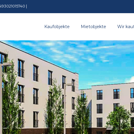
493021015740 |
Kaufobjekte
Mietobjekte
Wir kau