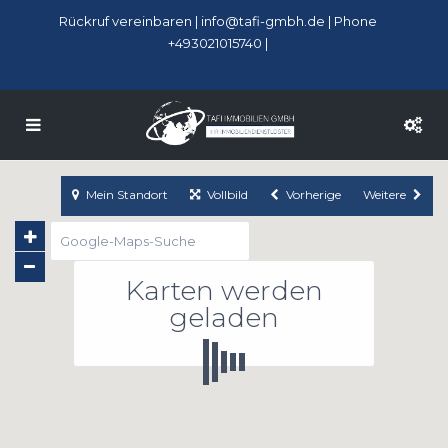
Rückruf vereinbaren
|
info@tafi-gmbh.de
| Phone
+493021015740 |
Mein Standort
Vollbild
Vorherige
Weitere
Karten werden
geladen