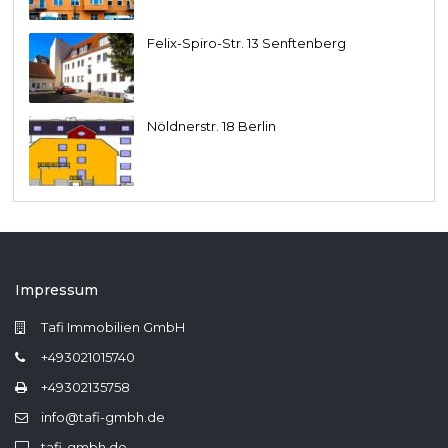
Felix-Spiro-Str. 13 Senftenberg
Nöldnerstr. 18 Berlin
Impressum
Tafi Immobilien GmbH
+493021015740
+49302135758
info@tafi-gmbh.de
tafi-gmbh.de