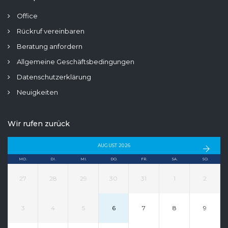
Office
Rückruf vereinbaren
Beratung anfordern
Allgemeine Geschäftsbedingungen
Datenschutzerklärung
Neuigkeiten
Wir rufen zurück
AUGUST 2026
MO.
DI.
MI.
DO.
FR.
SA.
SO.
27
28
29
30
31
1
2
3
4
5
6
7
8
9