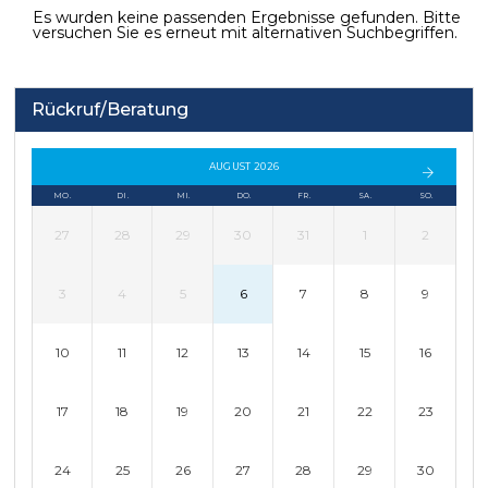
Es wurden keine passenden Ergebnisse gefunden. Bitte
versuchen Sie es erneut mit alternativen Suchbegriffen.
Rückruf/Beratung
AUGUST 2026
MO.
DI.
MI.
DO.
FR.
SA.
SO.
27
28
29
30
31
1
2
3
4
5
6
7
8
9
10
11
12
13
14
15
16
17
18
19
20
21
22
23
24
25
26
27
28
29
30