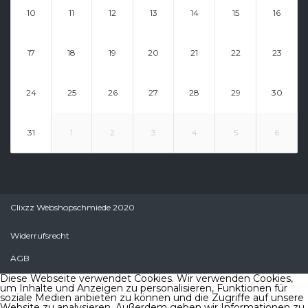
10
11
12
13
14
15
16
17
18
19
20
21
22
23
24
25
26
27
28
29
30
31
1
2
3
4
5
6
Clixzz Webshopschmiede 2020
Widerrufsrecht
AGB
Diese Webseite verwendet Cookies. Wir verwenden Cookies,
um Inhalte und Anzeigen zu personalisieren, Funktionen für
soziale Medien anbieten zu können und die Zugriffe auf unsere
Website zu analysieren. Außerdem geben wir Informationen zu